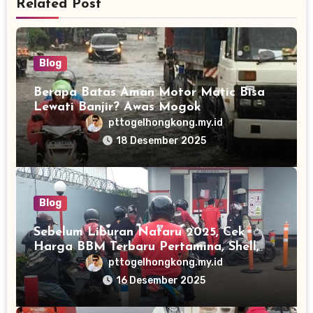
Related Post
Blog
Berapa Batas Aman Motor Matic Bisa
Lewati Banjir? Awas Mogok
pttogelhongkong.my.id
18 Desember 2025
Blog
Sebelum Liburan Nataru 2025, Cek
Harga BBM Terbaru Pertamina, Shell,
Vivo dan BP-AKR
pttogelhongkong.my.id
16 Desember 2025