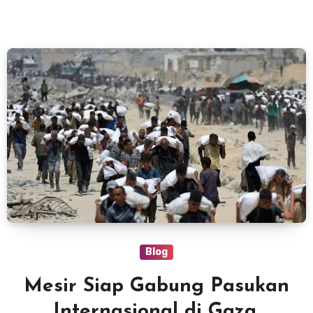
Blog
Mesir Siap Gabung Pasukan
Internasional di Gaza,