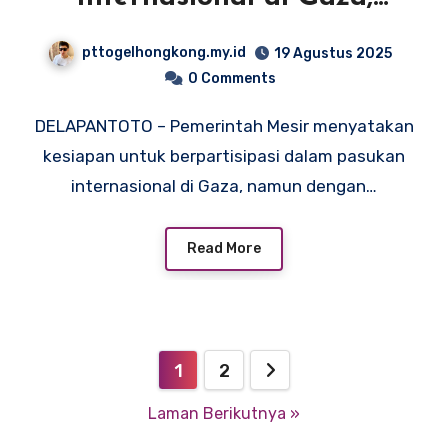
Asalkan…
pttogelhongkong.my.id
19 Agustus 2025
0 Comments
DELAPANTOTO – Pemerintah Mesir menyatakan
kesiapan untuk berpartisipasi dalam pasukan
internasional di Gaza, namun dengan…
Read More
Paginasi
1
2
pos
Laman Berikutnya »