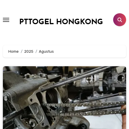
Lewati
ke
konten
PTTOGEL HONGKONG
Home
2025
Agustus