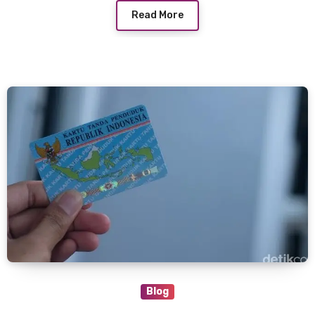
Read More
Blog