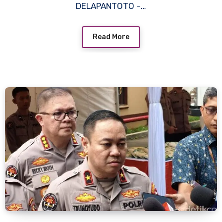
DELAPANTOTO –…
Read More