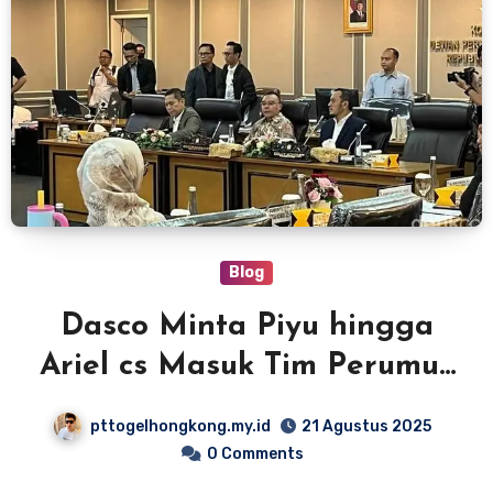
Blog
Dasco Minta Piyu hingga
Ariel cs Masuk Tim Perumus
RUU Hak Cipta
pttogelhongkong.my.id
21 Agustus 2025
0 Comments