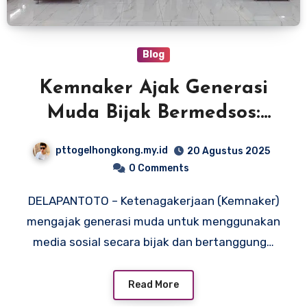
Blog
Kemnaker Ajak Generasi
Muda Bijak Bermedsos:
Medsos Cermin Reputasi
pttogelhongkong.my.id
20 Agustus 2025
Kita
0 Comments
DELAPANTOTO – Ketenagakerjaan (Kemnaker)
mengajak generasi muda untuk menggunakan
media sosial secara bijak dan bertanggung…
Read More