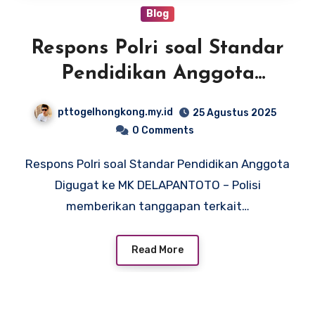
Blog
Respons Polri soal Standar
Pendidikan Anggota
Digugat ke MK
pttogelhongkong.my.id
25 Agustus 2025
0 Comments
Respons Polri soal Standar Pendidikan Anggota
Digugat ke MK DELAPANTOTO – Polisi
memberikan tanggapan terkait…
Read More