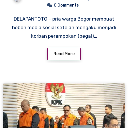
0 Comments
DELAPANTOTO – pria warga Bogor membuat
heboh media sosial setelah mengaku menjadi
korban perampokan (begal)…
Read More