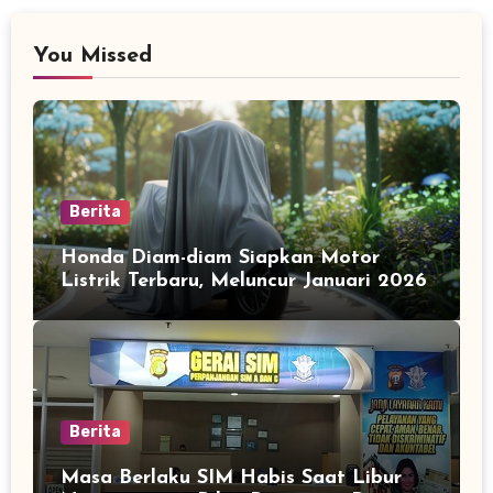
You Missed
Berita
Honda Diam-diam Siapkan Motor
Listrik Terbaru, Meluncur Januari 2026
Berita
Masa Berlaku SIM Habis Saat Libur