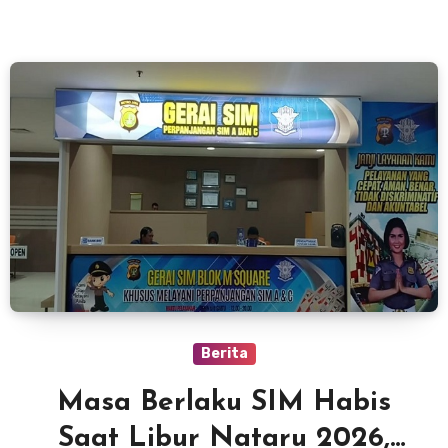
Berita
Masa Berlaku SIM Habis
Saat Libur Nataru 2026,