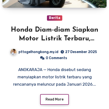
Berita
Honda Diam-diam Siapkan
Motor Listrik Terbaru,
Meluncur Januari 2026
pttogelhongkong.my.id
27 Desember 2025
0 Comments
ANGKARAJA — Honda disebut sedang
menyiapkan motor listrik terbaru yang
rencananya meluncur pada Januari 2026.…
Read More