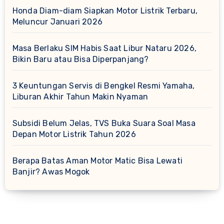
Honda Diam-diam Siapkan Motor Listrik Terbaru,
Meluncur Januari 2026
Masa Berlaku SIM Habis Saat Libur Nataru 2026,
Bikin Baru atau Bisa Diperpanjang?
3 Keuntungan Servis di Bengkel Resmi Yamaha,
Liburan Akhir Tahun Makin Nyaman
Subsidi Belum Jelas, TVS Buka Suara Soal Masa
Depan Motor Listrik Tahun 2026
Berapa Batas Aman Motor Matic Bisa Lewati
Banjir? Awas Mogok