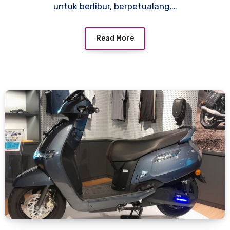
untuk berlibur, berpetualang,…
Read More