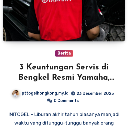
Berita
3 Keuntungan Servis di
Bengkel Resmi Yamaha,
Liburan Akhir Tahun Makin
pttogelhongkong.my.id
23 Desember 2025
Nyaman
0 Comments
INITOGEL – Liburan akhir tahun biasanya menjadi
waktu yang ditunggu-tunggu banyak orang