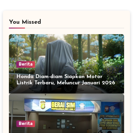
You Missed
Berita
Honda Diam-diam Siapkan Motor
Listrik Terbaru, Meluncur Januari 2026
Berita