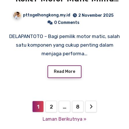
Jajan, Jangan Tunggu Rusak
pttogelhongkong.my.id
2 November 2025
Berat
0 Comments
DELAPANTOTO – Bagi pemilik motor matic, salah
satu komponen yang cukup penting dalam
menjaga performa…
Read More
Paginasi
1
2
…
8
pos
Laman Berikutnya »