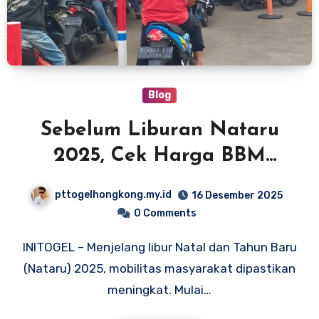
Blog
Sebelum Liburan Nataru
2025, Cek Harga BBM
Terbaru Pertamina, Shell,
pttogelhongkong.my.id
16 Desember 2025
Vivo dan BP-AKR
0 Comments
INITOGEL – Menjelang libur Natal dan Tahun Baru
(Nataru) 2025, mobilitas masyarakat dipastikan
meningkat. Mulai…