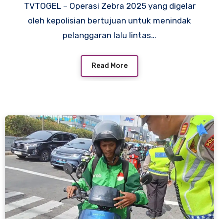
TVTOGEL – Operasi Zebra 2025 yang digelar
oleh kepolisian bertujuan untuk menindak
pelanggaran lalu lintas…
Read More