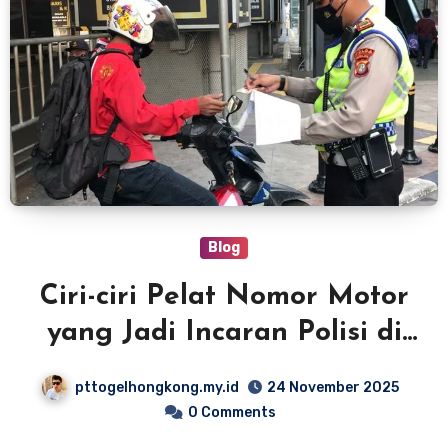
Blog
Ciri-ciri Pelat Nomor Motor
yang Jadi Incaran Polisi di
Operasi Zebra 2025
pttogelhongkong.my.id
24 November 2025
0 Comments