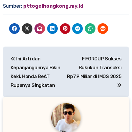
Sumber:
pttogelhongkong.my.id
Navigasi
Ini Arti dan
FIFGROUP Sukses
pos
Kepanjangannya Bikin
Bukukan Transaksi
Keki, Honda BeAT
Rp7,9 Miliar di IMOS 2025
Rupanya Singkatan