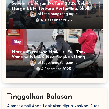
Sebelum Liburan Nataru 2025, Cek
Harga BBM Terbaru Pertamina, Shell,
Vivo dan BP-AKR
pttogelhongkong.my.id
16 Desember 2025
Blog
Harga Pertamax Naik, Isi Full Tank
Yamaha NMAX Neo Siapkan Uang
Segini
pttogelhongkong.my.id
4 Desember 2025
Tinggalkan Balasan
Alamat email Anda tidak akan dipublikasikan.
Ruas