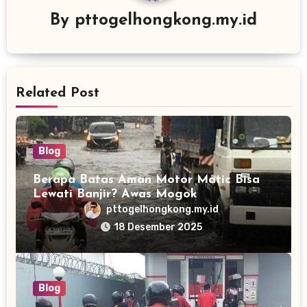
By
pttogelhongkong.my.id
Related Post
Blog
Berapa Batas Aman Motor Matic Bisa
Lewati Banjir? Awas Mogok
pttogelhongkong.my.id
18 Desember 2025
Blog