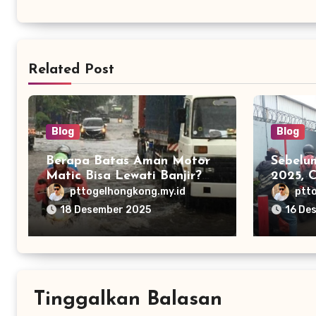
Related Post
Blog
Blog
Berapa Batas Aman Motor
Sebelu
Matic Bisa Lewati Banjir?
2025, 
Awas Mogok
Terbaru
pttogelhongkong.my.id
ptt
Vivo d
18 Desember 2025
16 De
Tinggalkan Balasan