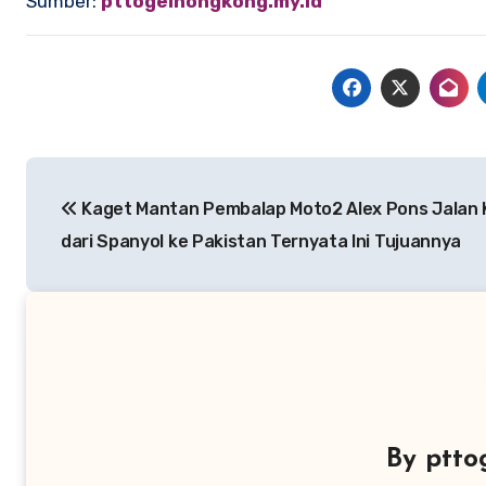
Sumber:
pttogelhongkong.my.id
Navigasi
Kaget Mantan Pembalap Moto2 Alex Pons Jalan 
pos
dari Spanyol ke Pakistan Ternyata Ini Tujuannya
By
ptto