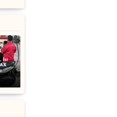
 Isi
MAX
ini
d