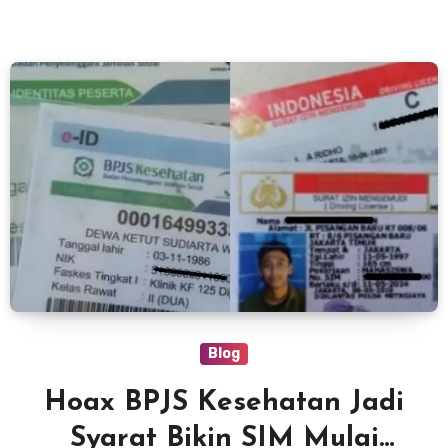
Blog
Hoax BPJS Kesehatan Jadi
Syarat Bikin SIM Mulai