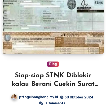
Blog
Siap-siap STNK Diblokir
kalau Berani Cuekin Surat
Konfirmasi Tilang ETLE,
pttogelhongkong.my.id
30 Oktober 2024
Bisa Dibuka Lagi?
0 Comments