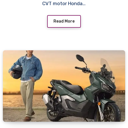
CVT motor Honda…
Read More