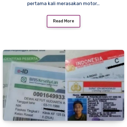
pertama kali merasakan motor…
Read More