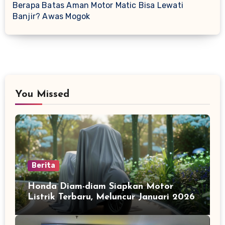
Berapa Batas Aman Motor Matic Bisa Lewati
Banjir? Awas Mogok
You Missed
Berita
Honda Diam-diam Siapkan Motor
Listrik Terbaru, Meluncur Januari 2026