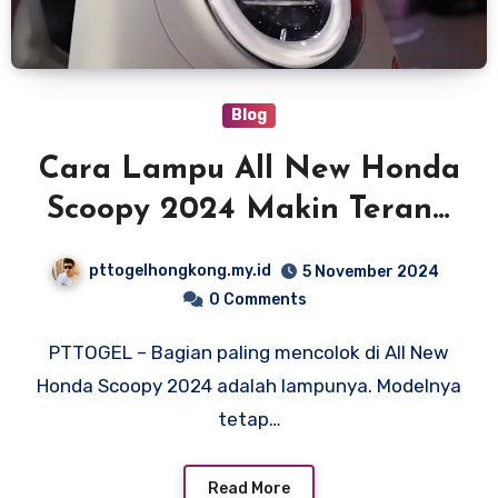
Blog
Cara Lampu All New Honda
Scoopy 2024 Makin Terang
Tapi Tidak Silau
pttogelhongkong.my.id
5 November 2024
0 Comments
PTTOGEL – Bagian paling mencolok di All New
Honda Scoopy 2024 adalah lampunya. Modelnya
tetap…
Read More