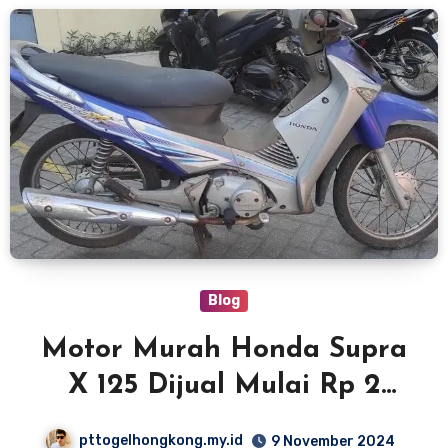
Blog
Motor Murah Honda Supra
X 125 Dijual Mulai Rp 2
Jutaan di Yogyakarta STNK
pttogelhongkong.my.id
9 November 2024