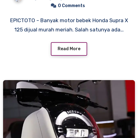
dan BPKB Lengkap
0 Comments
EPICTOTO – Banyak motor bebek Honda Supra X
125 dijual murah meriah. Salah satunya ada…
Read More