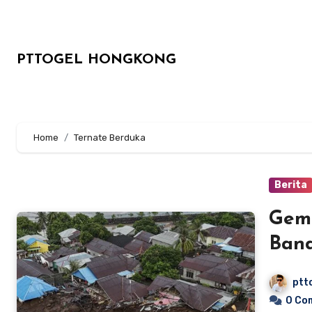
Lewati
ke
konten
PTTOGEL HONGKONG
Home
Ternate Berduka
Berita
Gemu
Band
Tewa
ptt
0 Co