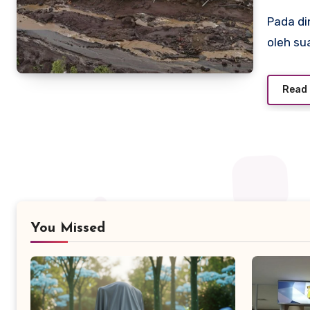
Pada dini hari yang dingin, Ternate tiba-tiba terganggu
oleh su
Read
You Missed